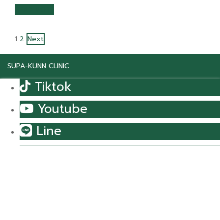
READ MORE
POSTS
1
2
Next
PAGINATION
SUPA-KUNN CLINIC
Tiktok
Youtube
Line
instagram
Call
Email