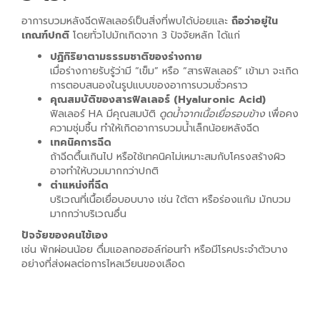
อาการบวมหลังฉีดฟิลเลอร์เป็นสิ่งที่พบได้บ่อยและ
ถือว่าอยู่ใน
เกณฑ์ปกติ
โดยทั่วไปมักเกิดจาก 3 ปัจจัยหลัก ได้แก่
ปฏิกิริยาตามธรรมชาติของร่างกาย
เมื่อร่างกายรับรู้ว่ามี “เข็ม” หรือ “สารฟิลเลอร์” เข้ามา จะเกิด
การตอบสนองในรูปแบบของอาการบวมชั่วคราว
คุณสมบัติของสารฟิลเลอร์ (Hyaluronic Acid)
ฟิลเลอร์ HA มีคุณสมบัติ
ดูดน้ำจากเนื้อเยื่อรอบข้าง
เพื่อคง
ความชุ่มชื้น ทำให้เกิดอาการบวมน้ำเล็กน้อยหลังฉีด
เทคนิคการฉีด
ถ้าฉีดตื้นเกินไป หรือใช้เทคนิคไม่เหมาะสมกับโครงสร้างผิว
อาจทำให้บวมมากกว่าปกติ
ตำแหน่งที่ฉีด
บริเวณที่เนื้อเยื่อบอบบาง เช่น ใต้ตา หรือร่องแก้ม มักบวม
มากกว่าบริเวณอื่น
ปัจจัยของคนไข้เอง
เช่น พักผ่อนน้อย ดื่มแอลกอฮอล์ก่อนทำ หรือมีโรคประจำตัวบาง
อย่างที่ส่งผลต่อการไหลเวียนของเลือด