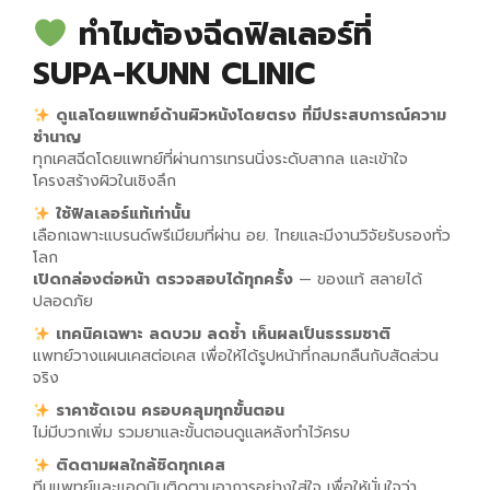
ทำไมต้องฉีดฟิลเลอร์ที่
SUPA-KUNN CLINIC
ดูแลโดยแพทย์ด้านผิวหนังโดยตรง ที่มีประสบการณ์ความ
ชำนาญ
ทุกเคสฉีดโดยแพทย์ที่ผ่านการเทรนนิ่งระดับสากล และเข้าใจ
โครงสร้างผิวในเชิงลึก
ใช้ฟิลเลอร์แท้เท่านั้น
เลือกเฉพาะแบรนด์พรีเมียมที่ผ่าน อย. ไทยและมีงานวิจัยรับรองทั่ว
โลก
เปิดกล่องต่อหน้า ตรวจสอบได้ทุกครั้ง
— ของแท้ สลายได้
ปลอดภัย
เทคนิคเฉพาะ ลดบวม ลดช้ำ เห็นผลเป็นธรรมชาติ
แพทย์วางแผนเคสต่อเคส เพื่อให้ได้รูปหน้าที่กลมกลืนกับสัดส่วน
จริง
ราคาชัดเจน ครอบคลุมทุกขั้นตอน
ไม่มีบวกเพิ่ม รวมยาและขั้นตอนดูแลหลังทำไว้ครบ
ติดตามผลใกล้ชิดทุกเคส
ทีมแพทย์และแอดมินติดตามอาการอย่างใส่ใจ เพื่อให้มั่นใจว่า