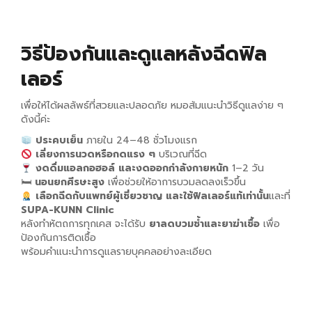
วิธีป้องกันและดูแลหลังฉีดฟิล
เลอร์
เพื่อให้ได้ผลลัพธ์ที่สวยและปลอดภัย หมอส้มแนะนำวิธีดูแลง่าย ๆ
ดังนี้ค่ะ
ประคบเย็น
ภายใน 24–48 ชั่วโมงแรก
เลี่ยงการนวดหรือกดแรง ๆ
บริเวณที่ฉีด
งดดื่มแอลกอฮอล์ และงดออกกำลังกายหนัก
1–2 วัน
🛏
นอนยกศีรษะสูง
เพื่อช่วยให้อาการบวมลดลงเร็วขึ้น
เลือกฉีดกับแพทย์ผู้เชี่ยวชาญ และใช้ฟิลเลอร์แท้เท่านั้น
และที่
SUPA-KUNN Clinic
หลังทำหัตถการทุกเคส จะได้รับ
ยาลดบวมช้ำและยาฆ่าเชื้อ
เพื่อ
ป้องกันการติดเชื้อ
พร้อมคำแนะนำการดูแลรายบุคคลอย่างละเอียด