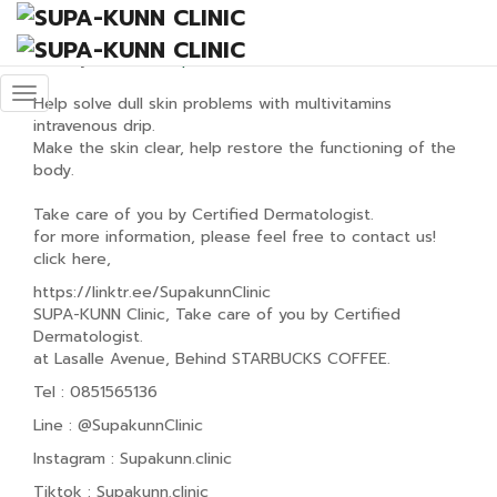
Vita Booster
January 18, 2023
supakunn_admin
Promotions-EN
Help solve dull skin problems with multivitamins
intravenous drip.
Make the skin clear, help restore the functioning of the
body.
Take care of you by Certified Dermatologist.
for more information, please feel free to contact us!
click here,
https://linktr.ee/SupakunnClinic
SUPA-KUNN Clinic, Take care of you by Certified
Dermatologist.
at Lasalle Avenue, Behind STARBUCKS COFFEE.
Tel : 0851565136
Line : @SupakunnClinic
Instagram : Supakunn.clinic
Tiktok : Supakunn.clinic