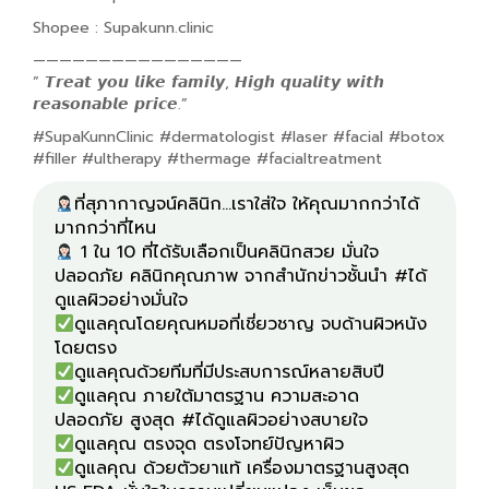
Shopee : Supakunn.clinic
————————————————
” 𝙏𝙧𝙚𝙖𝙩 𝙮𝙤𝙪 𝙡𝙞𝙠𝙚 𝙛𝙖𝙢𝙞𝙡𝙮, 𝙃𝙞𝙜𝙝 𝙦𝙪𝙖𝙡𝙞𝙩𝙮 𝙬𝙞𝙩𝙝
𝙧𝙚𝙖𝙨𝙤𝙣𝙖𝙗𝙡𝙚 𝙥𝙧𝙞𝙘𝙚.”
#SupaKunnClinic #dermatologist #laser #facial #botox
#filler #ultherapy #thermage #facialtreatment
ที่สุภากาญจน์คลินิก...เราใส่ใจ ให้คุณมากกว่าได้
1 ใน 10 ที่ได้รับเลือกเป็นคลินิกสวย มั่นใจ
ปลอดภัย คลินิกคุณภาพ จากสำนักข่าวชั้นนำ #ได้
ดูแลคุณโดยคุณหมอที่เชี่ยวชาญ จบด้านผิวหนัง
ดูแลคุณ ภายใต้มาตรฐาน ความสะอาด
ดูแลคุณ ด้วยตัวยาแท้ เครื่องมาตรฐานสูงสุด