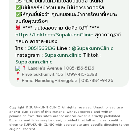
ให้คุณมั่นใจว่า คุณหมอแนะนำการรักษาที่เหมาะ
**** สนใจสอบถาม นัดคิว ได้ที่ ****
https://linktr.ee/SupakunnClinic
สุภากาญจน์
คลินิก ลาซาล-แบริ่ง
โทร :
0851565136
Line :
@SupakunnClinic
Instagram :
Supakunn.clinic
Tiktok :
Supakunn.clinic
Prime Namdang–Bangplee | 085-884-9426
Copyright © SUPA-KUNN CLINIC. All rights reserved. Unauthorized use
and/or duplication of this material without express and written
permission from this site’s author and/or owner is strictly prohibited.
Excerpts and links may be used, provided that full and clear credit is
given to SUPA-KUNN CLINIC with appropriate and specific direction to the
original content.