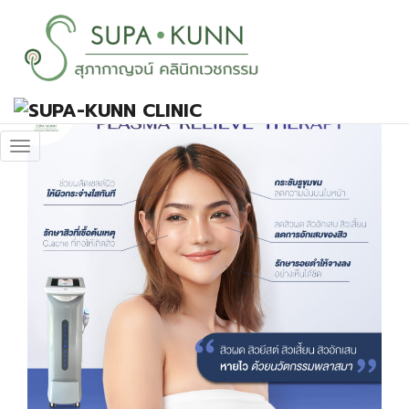
Plasma Relieve
Program
January 18, 2023
supakunn_admin
Promotions-EN