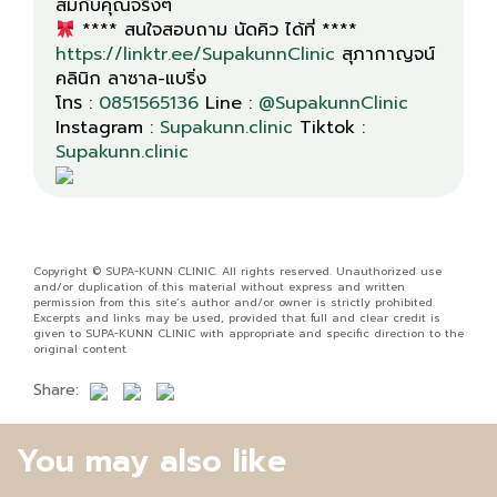
**** สนใจสอบถาม นัดคิว ได้ที่ ****
https://linktr.ee/SupakunnClinic
สุภากาญจน์
คลินิก ลาซาล-แบริ่ง
โทร :
0851565136
Line :
@SupakunnClinic
Instagram :
Supakunn.clinic
Tiktok :
Supakunn.clinic
Copyright © SUPA-KUNN CLINIC. All rights reserved. Unauthorized use
and/or duplication of this material without express and written
permission from this site’s author and/or owner is strictly prohibited.
Excerpts and links may be used, provided that full and clear credit is
given to SUPA-KUNN CLINIC with appropriate and specific direction to the
original content.
Share:
You may also like