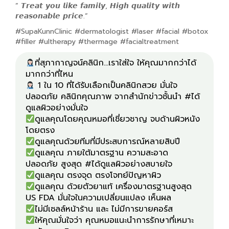
” 𝙏𝙧𝙚𝙖𝙩 𝙮𝙤𝙪 𝙡𝙞𝙠𝙚 𝙛𝙖𝙢𝙞𝙡𝙮, 𝙃𝙞𝙜𝙝 𝙦𝙪𝙖𝙡𝙞𝙩𝙮 𝙬𝙞𝙩𝙝
𝙧𝙚𝙖𝙨𝙤𝙣𝙖𝙗𝙡𝙚 𝙥𝙧𝙞𝙘𝙚.”
#SupaKunnClinic #dermatologist #laser #facial #botox
#filler #ultherapy #thermage #facialtreatment
ที่สุภากาญจน์คลินิก...เราใส่ใจ ให้คุณมากกว่าได้
1 ใน 10 ที่ได้รับเลือกเป็นคลินิกสวย มั่นใจ
ปลอดภัย คลินิกคุณภาพ จากสำนักข่าวชั้นนำ #ได้
ดูแลคุณโดยคุณหมอที่เชี่ยวชาญ จบด้านผิวหนัง
ดูแลคุณ ภายใต้มาตรฐาน ความสะอาด
ดูแลคุณ ด้วยตัวยาแท้ เครื่องมาตรฐานสูงสุด
ให้คุณมั่นใจว่า คุณหมอแนะนำการรักษาที่เหมาะ