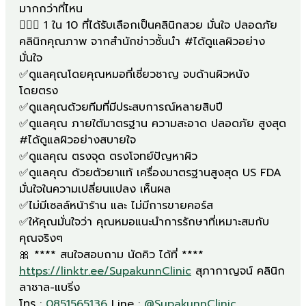
มากกว่าที่ไหน
👩🏻‍⚕️ 1 ใน 10 ที่ได้รับเลือกเป็นคลินิกสวย มั่นใจ ปลอดภัย
คลินิกคุณภาพ จากสำนักข่าวชั้นนำ #ได้ดูแลผิวอย่าง
มั่นใจ
✅ดูแลคุณโดยคุณหมอที่เชี่ยวชาญ จบด้านผิวหนัง
โดยตรง
✅ดูแลคุณด้วยทีมที่มีประสบการณ์หลายสิบปี
✅ดูแลคุณ ภายใต้มาตรฐาน ความสะอาด ปลอดภัย สูงสุด
#ได้ดูแลผิวอย่างสบายใจ
✅ดูแลคุณ ตรงจุด ตรงโจทย์ปัญหาผิว
✅ดูแลคุณ ด้วยตัวยาแท้ เครื่องมาตรฐานสูงสุด US FDA
มั่นใจในความเปลี่ยนแปลง เห็นผล
✅ไม่มีเซลล์หน้าร้าน และ ไม่มีการขายคอร์ส
✅ให้คุณมั่นใจว่า คุณหมอแนะนำการรักษาที่เหมาะสมกับ
คุณจริงๆ
🎀 **** สนใจสอบถาม นัดคิว ได้ที่ ****
https://linktr.ee/SupakunnClinic
สุภากาญจน์ คลินิก
ลาซาล-แบริ่ง
โทร :
0851565136
Line :
@SupakunnClinic