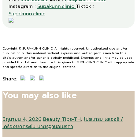
Instagram :
Supakunn.clinic
Tiktok :
Supakunn.clinic
Copyright © SUPA-KUNN CLINIC. All rights reserved. Unauthorized use and/or
duplication of this material without express and written permission from this
site’s author and/or owner is strictly prohibited. Excerpts and links may be used,
provided that full and clear credit is given to SUPA-KUNN CLINIC with appropriate
and specific direction to the original content.
Share:
You may also like
มิถุนายน 4, 2026
Beauty Tips-TH
,
โปรแกรม เลเซอร์ /
เครื่องยกกระชับ มาตรฐานอเมริกา